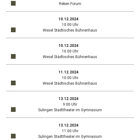
dem
anzeigen
Wolf
Reken Forum
ein
Stan
Nied
Öffn
Standort
neu
Harz
in
Goog
Fens
16,
Google
10.12.2024
Map
mit
Maps
383
10.00 Uhr
in
dem
anzeigen
Wolf
Wesel Städtisches Bühnenhaus
ein
Stan
Nied
Öffn
Standort
neu
Harz
in
Goog
Fens
16,
Google
10.12.2024
Map
mit
Maps
383
16.00 Uhr
in
dem
anzeigen
Wolf
Wesel Städtisches Bühnenhaus
ein
Stan
Nied
Öffn
Standort
neu
Kirc
in
Goog
Fens
14,
Google
11.12.2024
Map
mit
Maps
487
10.00 Uhr
in
dem
anzeigen
Rek
Wesel Städtisches Bühnenhaus
ein
Stan
Öffn
Standort
neu
Ritt
in
Goog
Fens
12-
Google
13.12.2024
Map
mit
Maps
14,
9.00 Uhr
in
dem
anzeigen
464
Sulingen Stadttheater im Gymnasium
ein
Stan
Wes
Öffn
Standort
neu
Ritt
in
Goog
Fens
12-
Google
13.12.2024
Map
mit
Maps
14,
11.00 Uhr
in
dem
anzeigen
464
Sulingen Stadttheater im Gymnasium
ein
Stan