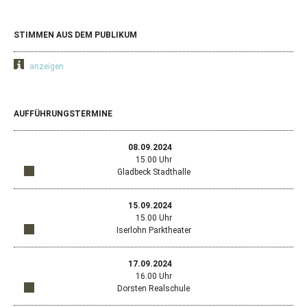
STIMMEN AUS DEM PUBLIKUM
anzeigen
AUFFÜHRUNGSTERMINE
08.09.2024
15.00 Uhr
Gladbeck Stadthalle
Öffn
Standort
in
Goog
Google
15.09.2024
Map
Maps
15.00 Uhr
in
anzeigen
Iserlohn Parktheater
ein
Öffn
Standort
neu
in
Goog
Fens
Google
17.09.2024
Map
mit
Maps
16.00 Uhr
in
dem
anzeigen
Dorsten Realschule
ein
Stan
Öffn
Standort
neu
Fried