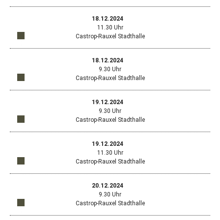
Wes
Öffn
Standort
neu
Ritt
in
Goog
Fens
12-
Google
18.12.2024
Map
mit
Maps
14,
11.30 Uhr
in
dem
anzeigen
464
Castrop-Rauxel Stadthalle
ein
Stan
Wes
Öffn
Standort
neu
Schm
in
Goog
Fens
272
Google
18.12.2024
Map
mit
Maps
Suli
9.30 Uhr
in
dem
anzeigen
Castrop-Rauxel Stadthalle
ein
Stan
Öffn
Standort
neu
Schm
in
Goog
Fens
272
Google
19.12.2024
Map
mit
Maps
Suli
9.30 Uhr
in
dem
anzeigen
Castrop-Rauxel Stadthalle
ein
Stan
Öffn
Standort
neu
Euro
in
Goog
Fens
445
Google
19.12.2024
Map
mit
Maps
Cast
11.30 Uhr
in
dem
anzeigen
Raux
Castrop-Rauxel Stadthalle
ein
Stan
Öffn
Standort
neu
Euro
in
Goog
Fens
445
Google
20.12.2024
Map
mit
Maps
Cast
9.30 Uhr
in
dem
anzeigen
Raux
Castrop-Rauxel Stadthalle
ein
Stan
Öffn
Standort
neu
Euro
in
Goog