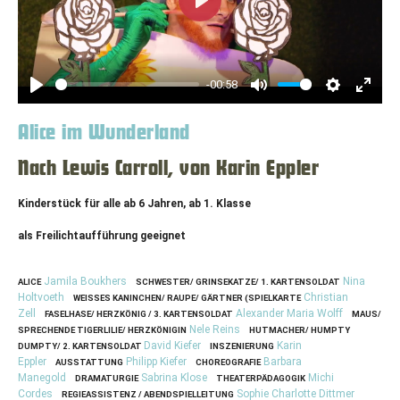
Play
-00:58
Play
Mute
Settings
Enter
fullscr
Alice im Wunderland
Nach Lewis Carroll, von Karin Eppler
Kinderstück für alle ab 6 Jahren, ab 1. Klasse
als Freilichtaufführung geeignet
Jamila Boukhers
Nina
ALICE
SCHWESTER/ GRINSEKATZE/ 1. KARTENSOLDAT
Holtvoeth
Christian
WEISSES KANINCHEN/ RAUPE/ GÄRTNER (SPIELKARTE
Zell
Alexander Maria Wolff
FASELHASE/ HERZKÖNIG / 3. KARTENSOLDAT
MAUS/
Nele Reins
SPRECHENDE TIGERLILIE/ HERZKÖNIGIN
HUTMACHER/ HUMPTY
David Kiefer
Karin
DUMPTY/ 2. KARTENSOLDAT
INSZENIERUNG
Eppler
Philipp Kiefer
Barbara
AUSSTATTUNG
CHOREOGRAFIE
Manegold
Sabrina Klose
Michi
DRAMATURGIE
THEATERPÄDAGOGIK
Cordes
Sophie Charlotte Dittmer
REGIEASSISTENZ / ABENDSPIELLEITUNG