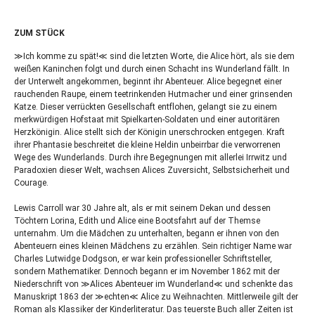
ZUM STÜCK
≫Ich komme zu spät!≪ sind die letzten Worte, die Alice hört, als sie dem
weißen Kaninchen folgt und durch einen Schacht ins Wunderland fällt. In
der Unterwelt angekommen, beginnt ihr Abenteuer. Alice begegnet einer
rauchenden Raupe, einem teetrinkenden Hutmacher und einer grinsenden
Katze. Dieser verrückten Gesellschaft entflohen, gelangt sie zu einem
merkwürdigen Hofstaat mit Spielkarten-Soldaten und einer autoritären
Herzkönigin. Alice stellt sich der Königin unerschrocken entgegen. Kraft
ihrer Phantasie beschreitet die kleine Heldin unbeirrbar die verworrenen
Wege des Wunderlands. Durch ihre Begegnungen mit allerlei Irrwitz und
Paradoxien dieser Welt, wachsen Alices Zuversicht, Selbstsicherheit und
Courage.
Lewis Carroll war 30 Jahre alt, als er mit seinem Dekan und dessen
Töchtern Lorina, Edith und Alice eine Bootsfahrt auf der Themse
unternahm. Um die Mädchen zu unterhalten, begann er ihnen von den
Abenteuern eines kleinen Mädchens zu erzählen. Sein richtiger Name war
Charles Lutwidge Dodgson, er war kein professioneller Schriftsteller,
sondern Mathematiker. Dennoch begann er im November 1862 mit der
Niederschrift von ≫Alices Abenteuer im Wunderland≪ und schenkte das
Manuskript 1863 der ≫echten≪ Alice zu Weihnachten. Mittlerweile gilt der
Roman als Klassiker der Kinderliteratur. Das teuerste Buch aller Zeiten ist