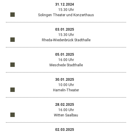
Fens
445
Google
31.12.2024
Map
mit
Maps
Cast
15.30 Uhr
in
dem
anzeigen
Raux
Solingen Theater und Konzerthaus
ein
Stan
Öffn
Standort
neu
Euro
in
Goog
Fens
445
Google
03.01.2025
Map
mit
Maps
Cast
15.30 Uhr
in
dem
anzeigen
Raux
Rheda-Wiedenbrück Stadthalle
ein
Stan
Öffn
Standort
neu
Euro
in
Goog
Fens
445
Google
05.01.2025
Map
mit
Maps
Cast
16.00 Uhr
in
dem
anzeigen
Raux
Meschede Stadthalle
ein
Stan
Öffn
Standort
neu
Konr
in
Goog
Fens
Aden
Google
30.01.2025
Map
mit
Maps
Stra
10.00 Uhr
in
dem
anzeigen
71,
Hameln-Theater
ein
Stan
426
Öffn
Standort
neu
Haup
Soli
in
Goog
Fens
120,
Google
28.02.2025
Map
mit
Maps
333
16.00 Uhr
in
dem
anzeigen
Rhed
Witten Saalbau
ein
Stan
Wied
Öffn
Standort
neu
Winz
in
Goog
Fens
Plat
Google
02.03.2025
Map
mit