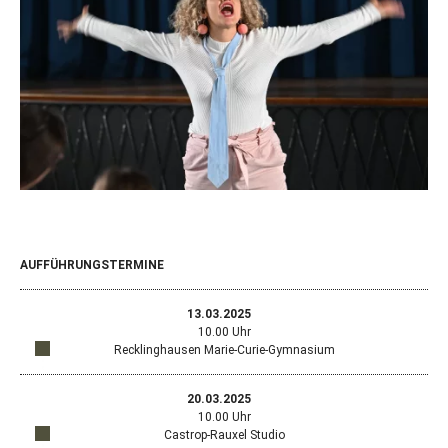
AUFFÜHRUNGSTERMINE
13.03.2025
10.00 Uhr
Recklinghausen Marie-Curie-Gymnasium
Öffn
Standort
in
Goog
Google
20.03.2025
Map
Maps
10.00 Uhr
in
anzeigen
Castrop-Rauxel Studio
ein