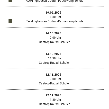
Recklinghausen Gudrun-Pausewang-Schule
ein
Stan
Reck
Öffn
Standort
neu
Hern
in
Goog
Fens
Str.
Google
19.06.2026
Map
mit
Maps
167,
11.30 Uhr
in
dem
anzeigen
456
Recklinghausen Gudrun-Pausewang-Schule
ein
Stan
Reck
Öffn
Standort
neu
Cani
in
Goog
Fens
9,
Google
14.10.2026
Map
mit
Maps
456
10.00 Uhr
in
dem
anzeigen
Reck
Castrop-Rauxel Schulen
ein
Stan
neu
Heinr
Fens
52,
14.10.2026
mit
456
11.30 Uhr
dem
Reck
Castrop-Rauxel Schulen
Stan
Heinr
52,
12.11.2026
456
10.00 Uhr
Reck
Castrop-Rauxel Schulen
12.11.2026
11.30 Uhr
Castrop-Rauxel Schulen