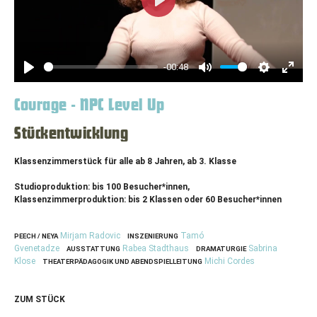
Play
-00:48
Play
Mute
Settings
Enter
fullscr
Courage - NPC Level Up
Stückentwicklung
Klassenzimmerstück für alle ab 8 Jahren, ab 3. Klasse
Studioproduktion: bis 100 Besucher*innen,
Klassenzimmerproduktion: bis 2 Klassen oder 60 Besucher*innen
Mirjam Radovic
Tamó
PEECH / NEYA
INSZENIERUNG
Gvenetadze
Rabea Stadthaus
Sabrina
AUSSTATTUNG
DRAMATURGIE
Klose
Michi Cordes
THEATERPÄDAGOGIK UND ABENDSPIELLEITUNG
ZUM STÜCK