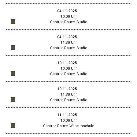
Öffn
Standort
neu
in
Goog
Fens
Google
04.11.2025
Map
mit
Maps
10.00 Uhr
in
dem
anzeigen
Castrop-Rauxel Studio
ein
Stan
Öffn
Standort
neu
Görr
in
Goog
Fens
5,
Google
04.11.2025
Map
mit
Maps
456
11.30 Uhr
in
dem
anzeigen
Reck
Castrop-Rauxel Studio
ein
Stan
Öffn
Standort
neu
Euro
in
Goog
Fens
445
Google
10.11.2025
Map
mit
Maps
Cast
10.00 Uhr
in
dem
anzeigen
Raux
Castrop-Rauxel Studio
ein
Stan
Öffn
Standort
neu
Euro
in
Goog
Fens
445
Google
10.11.2025
Map
mit
Maps
Cast
11.30 Uhr
in
dem
anzeigen
Raux
Castrop-Rauxel Studio
ein
Stan
Öffn
Standort
neu
Euro
in
Goog
Fens
445
Google
11.11.2025
Map
mit
Maps
Cast
10.00 Uhr
in
dem
anzeigen
Raux
Castrop-Rauxel Wilhelmschule
ein
Stan
Öffn
Standort
neu
Euro
in
Goog