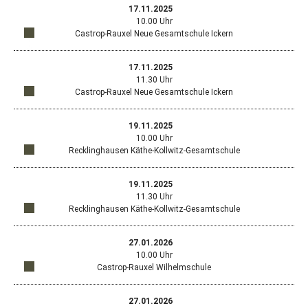
Fens
445
Google
17.11.2025
Map
mit
Maps
Cast
10.00 Uhr
in
dem
anzeigen
Raux
Castrop-Rauxel Neue Gesamtschule Ickern
ein
Stan
Öffn
Standort
neu
Euro
in
Goog
Fens
445
Google
17.11.2025
Map
mit
Maps
Cast
11.30 Uhr
in
dem
anzeigen
Raux
Castrop-Rauxel Neue Gesamtschule Ickern
ein
Stan
Öffn
Standort
neu
Wilh
in
Goog
Fens
48,
Google
19.11.2025
Map
mit
Maps
445
10.00 Uhr
in
dem
anzeigen
Cast
Recklinghausen Käthe-Kollwitz-Gesamtschule
ein
Stan
Raux
Öffn
Standort
neu
Wald
in
Goog
Fens
Stra
Google
19.11.2025
Map
mit
Maps
130,
11.30 Uhr
in
dem
anzeigen
445
Recklinghausen Käthe-Kollwitz-Gesamtschule
ein
Stan
Cast
Öffn
Standort
neu
Wald
Raux
in
Goog
Fens
Stra
Google
27.01.2026
Map
mit
Maps
130,
10.00 Uhr
in
dem
anzeigen
445
Castrop-Rauxel Wilhelmschule
ein
Stan
Cast
Öffn
Standort
neu
Gnei
Raux
in
Goog
Fens
49,
Google
27.01.2026
Map
mit