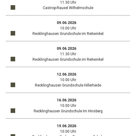
Maps
456
11.30 Uhr
in
dem
anzeigen
Reck
Castrop-Rauxel Wilhelmschule
ein
Stan
Öffn
Standort
neu
Gnei
in
Goog
Fens
49,
Google
09.06.2026
Map
mit
Maps
456
10.00 Uhr
in
dem
anzeigen
Reck
Recklinghausen Grundschule im Reitwinkel
ein
Stan
Öffn
Standort
neu
Wilh
in
Goog
Fens
48,
Google
09.06.2026
Map
mit
Maps
445
11.30 Uhr
in
dem
anzeigen
Cast
Recklinghausen Grundschule im Reitwinkel
ein
Stan
Raux
Öffn
Standort
neu
Wilh
in
Goog
Fens
48,
Google
12.06.2026
Map
mit
Maps
445
10.00 Uhr
in
dem
anzeigen
Cast
Recklinghausen Grundschule Hillerheide
ein
Stan
Raux
Öffn
Standort
neu
Feld
in
Goog
Fens
13
Google
16.06.2026
Map
mit
Maps
a,
10.00 Uhr
in
dem
anzeigen
456
Recklinghausen Grundschule Im Hinsberg
ein
Stan
Reck
Öffn
Standort
neu
Feld
in
Goog
Fens
13
Google
19.06.2026
Map
mit
Maps
a,
10.00 Uhr
in
dem
anzeigen
456