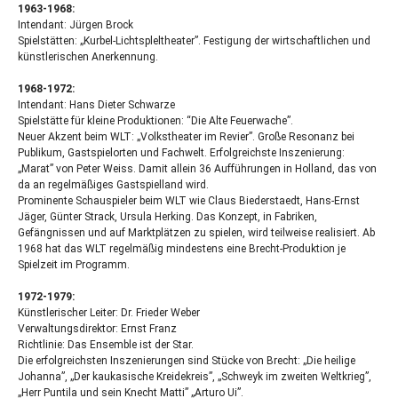
1963-1968:
Intendant: Jürgen Brock
Spielstätten: „Kurbel-Lichtspleltheater”. Festigung der wirtschaftlichen und
künstlerischen Anerkennung.
1968-1972:
Intendant: Hans Dieter Schwarze
Spielstätte für kleine Produktionen: “Die Alte Feuerwache”.
Neuer Akzent beim
WLT
: „Volkstheater im Revier”. Große Resonanz bei
Publikum, Gastspielorten und Fachwelt. Erfolgreichste Inszenierung:
„Marat” von Peter Weiss. Damit allein 36 Aufführungen in Holland, das von
da an regelmäßiges Gastspielland wird.
Prominente Schauspieler beim
WLT
wie Claus Biederstaedt, Hans-Ernst
Jäger, Günter Strack, Ursula Herking. Das Konzept, in Fabriken,
Gefängnissen und auf Marktplätzen zu spielen, wird teilweise realisiert. Ab
1968 hat das
WLT
regelmäßig mindestens eine Brecht-Produktion je
Spielzeit im Programm.
1972-1979:
Künstlerischer Leiter: Dr. Frieder Weber
Verwaltungsdirektor: Ernst Franz
Richtlinie: Das Ensemble ist der Star.
Die erfolgreichsten Inszenierungen sind Stücke von Brecht: „Die heilige
Johanna”, „Der kaukasische Kreidekreis”, „Schweyk im zweiten Weltkrieg”,
„Herr Puntila und sein Knecht Matti” „Arturo Ui”.