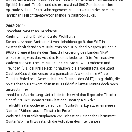
Spielfläche und -Tribüne und sichert maximal 500 Zuschauern eine
optimale Sicht auf das Bühnengeschehen – bei Gastspielen oder dem
jährlichen Freilichttheaterwochenende in Castrop-Rauxel.
2003-2011:
Intendant: Sebastian Heindrichs
Kaufmännischer Direktor: Günter Wohlfarth
Schon kurz nach Amtsantritt von Heindrichs gerät das
WLT
in
existenzbedrohende Not. Kulturminister Dr. Michael Vespers (Bündnis
90/Die Grünen) fasste den Plan, die Förderung des Landes
NRW
einzustellen, was das Aus des Hauses bedeutet hätte. Der massive
Widerstand von Theaterleitung und den vielen
WLT
-Förderern und -
Freunden (u.a. der Kreis Recklinghausen, die Trägerstädte, die Stadt
Castrop-Rauxel, die Besucherorganisation „Volksbühne e.V.“, der
Theaterförderkreis „Gesellschaft der Freunde des
WLT
“) sorgt dafür, die
politischen Verantwortlichen in Düsseldorf in letzter Minute doch noch
umzustimmen.
Inhaltliche Ausrichtung: Unter Heindrichs wird das Repertoire-Theater
eingeführt. Seit Sommer 2006 hat das Castrop-Rauxeler
Freilichttheaterwochenende auf dem Altstadtmarktplatz einen neuen
Namen: “Bühne raus…! Theater im Freien”.
Während der Krankheitsphasen von Sebastian Heindrichs übernimmt
Günter Wohlfarth zusätzlich die Aufgaben des Intendanten.