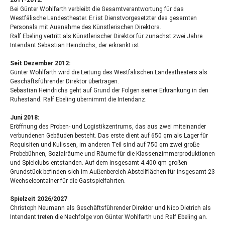
2011-2012:
Bei Günter Wohlfarth verbleibt die Gesamtverantwortung für das
Westfälische Landestheater. Er ist Dienstvorgesetzter des gesamten
Personals mit Ausnahme des Künstlerischen Direktors.
Ralf Ebeling vertritt als Künstlerischer Direktor für zunächst zwei Jahre
Intendant Sebastian Heindrichs, der erkrankt ist.
Seit Dezember 2012:
Günter Wohlfarth wird die Leitung des Westfälischen Landestheaters als
Geschäftsführender Direktor übertragen.
Sebastian Heindrichs geht auf Grund der Folgen seiner Erkrankung in den
Ruhestand. Ralf Ebeling übernimmt die Intendanz.
Juni 2018:
Eröffnung des Proben- und Logistikzentrums, das aus zwei miteinander
verbundenen Gebäuden besteht. Das erste dient auf 650 qm als Lager für
Requisiten und Kulissen, im anderen Teil sind auf 750 qm zwei große
Probebühnen, Sozialräume und Räume für die Klassenzimmerproduktionen
und Spielclubs entstanden. Auf dem insgesamt 4.400 qm großen
Grundstück befinden sich im Außenbereich Abstellflächen für insgesamt 23
Wechselcontainer für die Gastspielfahrten.
Spielzeit 2026/2027
Christoph Neumann als Geschäftsführender Direktor und Nico Dietrich als
Intendant treten die Nachfolge von Günter Wohlfarth und Ralf Ebeling an.