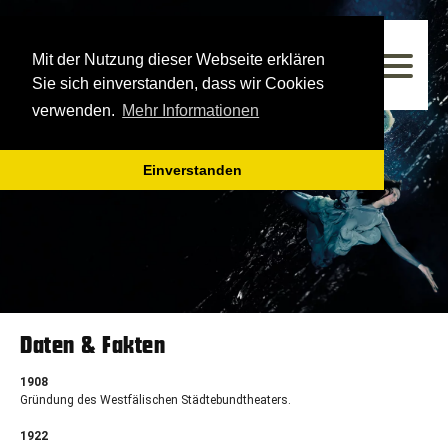
Westfälisches Landestheater
Mit der Nutzung dieser Webseite erklären
Spielzeit 2025/2026
Sie sich einverstanden, dass wir Cookies
verwenden.
Mehr Informationen
Einverstanden
Daten & Fakten
1908
Gründung des Westfälischen Städtebundtheaters.
1922