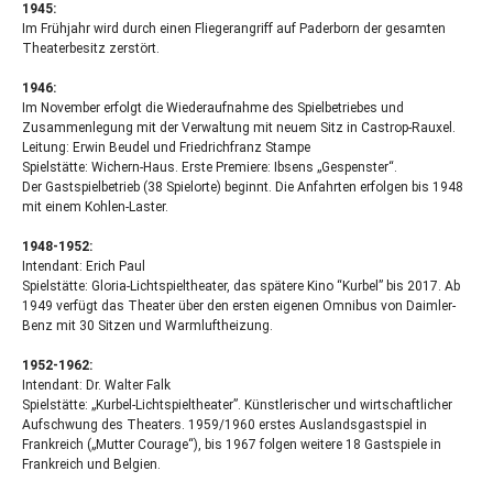
1945:
Im Frühjahr wird durch einen Fliegerangriff auf Paderborn der gesamten
Theaterbesitz zerstört.
1946:
Im November erfolgt die Wiederaufnahme des Spielbetriebes und
Zusammenlegung mit der Verwaltung mit neuem Sitz in Castrop-Rauxel.
Leitung: Erwin Beudel und Friedrichfranz Stampe
Spielstätte: Wichern-Haus. Erste Premiere: Ibsens „Gespenster“.
Der Gastspielbetrieb (38 Spielorte) beginnt. Die Anfahrten erfolgen bis 1948
mit einem Kohlen-Laster.
1948-1952:
Intendant: Erich Paul
Spielstätte: Gloria-Lichtspieltheater, das spätere Kino “Kurbel” bis 2017. Ab
1949 verfügt das Theater über den ersten eigenen Omnibus von Daimler-
Benz mit 30 Sitzen und Warmluftheizung.
1952-1962:
Intendant: Dr. Walter Falk
Spielstätte: „Kurbel-Lichtspieltheater”. Künstlerischer und wirtschaftlicher
Aufschwung des Theaters. 1959/1960 erstes Auslandsgastspiel in
Frankreich („Mutter Courage“), bis 1967 folgen weitere 18 Gastspiele in
Frankreich und Belgien.