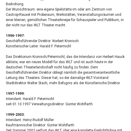
Bedrohung.
Der Wunschtraum: eine eigene Spielstätte im oder am Zentrum von
Castrop-Rauxel mit Proberaum, Werkstätten, Veranstaltungsräumen und
einer kleinen, gemütlichen Theaterkneipe für Schauspieler und Publikum, in
der nicht nur das
WLT
Theater macht.
1996-1997:
Geschäftsführender Direktor: Norbert Kronisch
Künstlerischer Leiter: Harald F. Petermichl
Das Direktorium Kronisch/Petermichl, das die Intendanz von Herbert Hauck
ablöste, war ein neues Modell für das
WLT
und ist auch heute in der
deutschen Theaterlandschaft nicht häufig zu finden. Dem
Geschäftsführenden Direktor obliegt nämlich die gesamtverantwortliche
Leitung des Theaters. Dieser hat, so der damalige
WLT
-Vorstand
Stadtdirektor Walter Stach, mehr Befugnis als der Künstlerische Direktor.
1997-1999:
Intendant: Harald F. Petermichl
seit 01.10.1997 Verwaltungsdirektor: Günter Wohlfarth
1999-2003:
Intendant: Heinz-Rudolf Müller
Kaufmännischer Direktor: Günter Wohlfarth
Seit Sommer 2002 verfügt das
WLT
über eine komplette Freilichtbühne mit