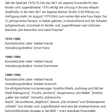
Seit der Spielzeit 1975/76 hat das
WLT
ein eigenes Ensemble für das
Kinder- und Jugendtheater. 1976 erfolgt der Umzug in die neu erbaute
Stadthalle, in der dem
WLT
ein eigenes kleines Studio (100 Plätze) zur
Verfügung steht. Im August 1979 führt zum ersten Mal eine Frau Regie. Die
31-jährige Anita Ferraris, in Italien geboren, in Deutschland und der Schweiz
aufgewachsen, inszeniert im Kinder- und Jugendtheater Lew Ustinows
Märchen „Der kleine Bär und seine Freunde“.
1979-1985:
Künsterlischer Leiter: Herbert Hauck
Verwaltungsdirektor: Ernst Franz
1985-1989:
Künsterlischer Leiter: Herbert Hauck
Verwaltungsdirektor: Günter Dammeier
1989-1996:
Künstlerischer Leiter: Herbert Hauck
Verwaltungsdirektor: Norbert Kronisch
Die erfolgreichsten Inszenierungen: Brechts/Weills „Aufstieg und Fall der
Stadt Mahagonny”, Frischs „Andorra”, Hauptmanns „Die Weber”, Brechts
„Leben des Galilei”, Horvaths „Italienische
Nacht”, Mnouchkines „Mephisto”, Manns „Der Untertan” und Shakespeares
„Othello”. Das Kinder- und Jugendtheater wird eine der anerkanntesten und
fortschrittlichsten Gruppen in der
BRD
– trotz ständiger finanzieller