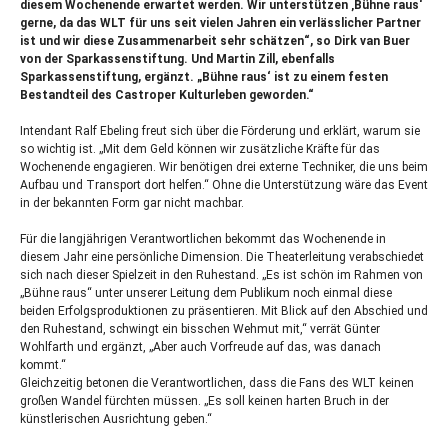
diesem Wochenende erwartet werden. Wir unterstützen ‚Bühne raus‘
gerne, da das
WLT
für uns seit vielen Jahren ein verlässlicher Partner
ist und wir diese Zusammenarbeit sehr schätzen“, so Dirk van Buer
von der Sparkassenstiftung. Und Martin Zill, ebenfalls
Sparkassenstiftung, ergänzt. „Bühne raus‘ ist zu einem festen
Bestandteil des Castroper Kulturleben geworden.“
Intendant Ralf Ebeling freut sich über die Förderung und erklärt, warum sie
so wichtig ist. „Mit dem Geld können wir zusätzliche Kräfte für das
Wochenende engagieren. Wir benötigen drei externe Techniker, die uns beim
Aufbau und Transport dort helfen.“ Ohne die Unterstützung wäre das Event
in der bekannten Form gar nicht machbar.
Für die langjährigen Verantwortlichen bekommt das Wochenende in
diesem Jahr eine persönliche Dimension. Die Theaterleitung verabschiedet
sich nach dieser Spielzeit in den Ruhestand. „Es ist schön im Rahmen von
„Bühne raus“ unter unserer Leitung dem Publikum noch einmal diese
beiden Erfolgsproduktionen zu präsentieren. Mit Blick auf den Abschied und
den Ruhestand, schwingt ein bisschen Wehmut mit,“ verrät Günter
Wohlfarth und ergänzt, „Aber auch Vorfreude auf das, was danach
kommt.“
Gleichzeitig betonen die Verantwortlichen, dass die Fans des
WLT
keinen
großen Wandel fürchten müssen. „Es soll keinen harten Bruch in der
künstlerischen Ausrichtung geben.“