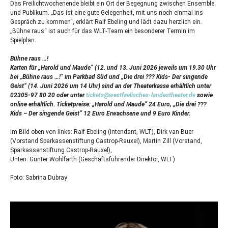
Das Freilichtwochenende bleibt ein Ort der Begegnung zwischen Ensemble
und Publikum. „Das ist eine gute Gelegenheit, mit uns noch einmal ins
Gespräch zu kommen“, erklärt Ralf Ebeling und lädt dazu herzlich ein.
„Bühne raus“ ist auch für das
WLT
-Team ein besonderer Termin im
Spielplan.
Bühne raus …!
Karten für „Harold und Maude“ (12. und 13. Juni 2026 jeweils um 19.30 Uhr
bei „Bühne raus …!“ im Parkbad Süd und „Die drei ??? Kids- Der singende
Geist“ (14. Juni 2026 um 14 Uhr) sind an der Theaterkasse erhältlich unter
02305-97 80 20 oder unter
tickets@westfaelisches-landestheater.de
sowie
online erhältlich. Ticketpreise: „Harold und Maude“ 24 Euro, „Die drei ???
Kids – Der singende Geist“ 12 Euro Erwachsene und 9 Euro Kinder.
Im Bild oben von links: Ralf Ebeling (Intendant,
WLT
), Dirk van Buer
(Vorstand Sparkassenstiftung Castrop-Rauxel), Martin Zill (Vorstand,
Sparkassenstiftung Castrop-Rauxel),
Unten: Günter Wohlfarth (Geschäftsführender Direktor,
WLT
)
Foto: Sabrina Dubray