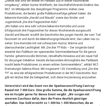
„Dieses Mal sind wir wieder im Parkbad Süd in dieser traumhaften
Umgebung“, erklärt Günter Wohlfarth, der Geschäftsführende Direktor des
WLT
. Im Mittelpunkt des diesjährigen Programms stehen zwei
Produktionen, die bereits große Publikumserfolge gefeiert haben: die
bekannte Komödie „Harold und Maude“ sowie das Kinder- und
Jugendstück „Die drei Fragezeichen Kids“.
„Wir haben uns eine sehr schöne bekannte Komödie und unser
Erfolgsstück drei Fragezeichen für dieses Wochenende ausgesucht.
‚Harold and Maude‘ erzählt die Geschichte des jungen Harold, der vom Tod
fasziniert ist und durch die lebenshungrige Maude lernt, das Leben neu zu
sehen. Eine Komödie mit viel schwarzem Humor, Wärme und
überraschender Leichtigkeit. Mit ,Die drei ??? Kids – Der singende Geist‘
erwartet das Publikum ein spannendes Sommerabenteuer für die ganze
Familie: geheimnisvolle Stimmen, rätselhafte Hinweise und ein neuer Fall
für die jungen Detektive. Gerade die besondere Atmosphäre des Parkbads
macht beide Produktionen zu einem echten Sommererlebnis“, erklärt
WLT
-
Dramaturgin Sabrina Klose. Mit insgesamt 126 Vorstellung sind „Die drei
???“ es eine der erfolgreichsten Produktionen in der
WLT
-Geschichte. Nun
gibt ein letztes Mal die Gelegenheit, sich diese Inszenierung anzusehen.
Unterstützt wird das Event von der Sparkassenstiftung Castrop-
Rauxel mit 7.000 Euro. Eine große Summe, die die Sparkassenstiftung
wie im Vorjahr gerne für dieses Event vergibt. „Wir sorgen mit
unserem Zuschuss dafür, dass die Preise deutlich günstiger
ausfallen. Das Geld erreicht so 1.000 bis 1.500 Menschen, die an