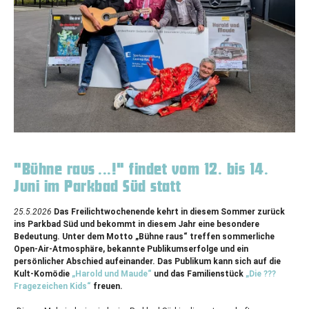
"Bühne raus ...!" findet vom 12. bis 14.
Juni im Parkbad Süd statt
25.5.2026
Das Freilichtwochenende kehrt in diesem Sommer zurück
ins Parkbad Süd und bekommt in diesem Jahr eine besondere
Bedeutung. Unter dem Motto „Bühne raus“ treffen sommerliche
Open-Air-Atmosphäre, bekannte Publikumserfolge und ein
persönlicher Abschied aufeinander. Das Publikum kann sich auf die
Kult-Komödie
„Harold und Maude“
und das Familienstück
„Die ???
Fragezeichen Kids“
freuen.