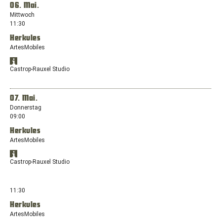
in
06. Mai.
Stein-
einem
Mittwoch
Str.
neuen
11:30
9,
Fenster
58511
Herkules
mit
Lüdenscheid
dem
ArtesMobiles
Standort:
Standort
Friedrich-
Öffnet
in
Castrop-Rauxel Studio
Ebert-
Google
Google
Platz
Maps
Maps
anzeigen
12,
in
07. Mai.
31226
einem
Donnerstag
Peine
neuen
09:00
Fenster
Herkules
mit
dem
ArtesMobiles
Standort:
Standort
Europaplatz,
Öffnet
in
Castrop-Rauxel Studio
44575
Google
Google
Castrop-
Maps
Maps
anzeigen
Rauxel
in
11:30
einem
Herkules
neuen
ArtesMobiles
Fenster