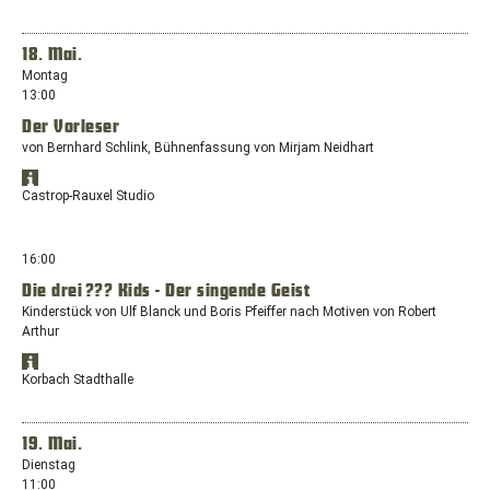
44575
Google
Google
Castrop-
Maps
Maps
anzeigen
Rauxel
in
18. Mai.
einem
Montag
neuen
13:00
Fenster
Der Vorleser
mit
dem
von Bernhard Schlink, Bühnenfassung von Mirjam Neidhart
Standort:
Standort
Europaplatz,
Öffnet
in
Castrop-Rauxel Studio
44575
Google
Google
Castrop-
Maps
Maps
anzeigen
Rauxel
in
16:00
einem
Die drei ??? Kids - Der singende Geist
neuen
Kinderstück von Ulf Blanck und Boris Pfeiffer nach Motiven von Robert
Fenster
Arthur
mit
dem
Standort
Standort:
Öffnet
in
Korbach Stadthalle
Europaplatz,
Google
Google
44575
Maps
Maps
anzeigen
Castrop-
in
19. Mai.
Rauxel
einem
Dienstag
neuen
11:00