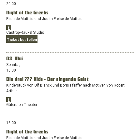
20:00
Night of the Greeks
Elisa de Matteis und Judith Freise-de Matteis
Standort
Öffnet
in
Castrop-Rauxel Studio
Google
Google
Ticket bestellen
Maps
Maps
anzeigen
in
einem
03. Mai.
neuen
Sonntag
Fenster
16:00
mit
dem
Die drei ??? Kids - Der singende Geist
Standort:
Kinderstück von Ulf Blanck und Boris Pfeiffer nach Motiven von Robert
Europaplatz,
Arthur
44575
Castrop-
Standort
Öffnet
in
Gütersloh Theater
Rauxel
Google
Google
Maps
Maps
anzeigen
in
18:00
einem
Night of the Greeks
neuen
Elisa de Matteis und Judith Freise-de Matteis
Fenster