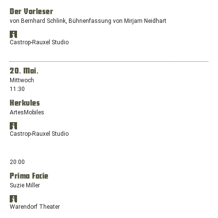
Fenster
Der Vorleser
mit
dem
von Bernhard Schlink, Bühnenfassung von Mirjam Neidhart
Standort:
Standort
Medebacher
Öffnet
in
Castrop-Rauxel Studio
Landstraße
Google
Google
10,
Maps
Maps
anzeigen
34497
in
20. Mai.
Korbach
einem
Mittwoch
neuen
11:30
Fenster
Herkules
mit
dem
ArtesMobiles
Standort:
Standort
Europaplatz,
Öffnet
in
Castrop-Rauxel Studio
44575
Google
Google
Castrop-
Maps
Maps
anzeigen
Rauxel
in
20:00
einem
Prima Facie
neuen
Suzie Miller
Fenster
mit
Standort
dem
Öffnet
in
Warendorf Theater
Standort:
Google
Google