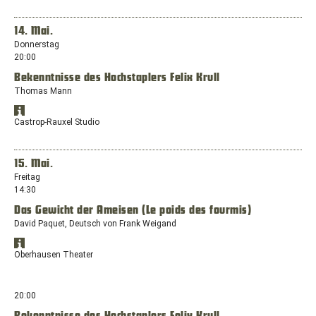
Google
Dieburger
Maps
Maps
anzeigen
Straße
in
14. Mai.
27,
einem
Donnerstag
63322
neuen
20:00
Rödermark
Fenster
Bekenntnisse des Hochstaplers Felix Krull
mit
dem
Thomas Mann
Standort:
Standort
Europaplatz,
Öffnet
in
Castrop-Rauxel Studio
44575
Google
Google
Castrop-
Maps
Maps
anzeigen
Rauxel
in
15. Mai.
einem
Freitag
neuen
14:30
Fenster
Das Gewicht der Ameisen (Le poids des fourmis)
mit
dem
David Paquet, Deutsch von Frank Weigand
Standort:
Standort
Europaplatz,
Öffnet
in
Oberhausen Theater
44575
Google
Google
Castrop-
Maps
Maps
anzeigen
Rauxel
in
20:00
einem