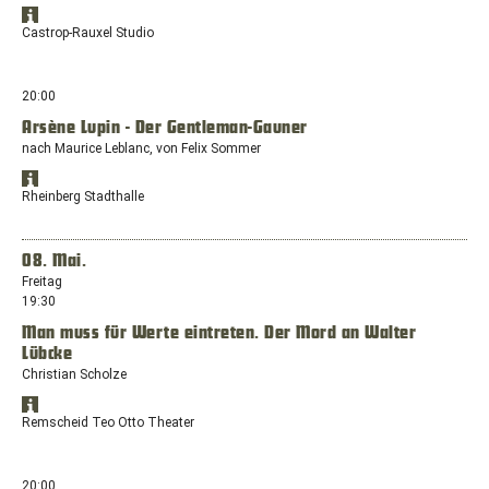
mit
Standort
dem
Öffnet
in
Castrop-Rauxel Studio
Standort:
Google
Google
Europaplatz,
Maps
Maps
anzeigen
44575
in
20:00
Castrop-
einem
Rauxel
Arsène Lupin - Der Gentleman-Gauner
neuen
nach Maurice Leblanc, von Felix Sommer
Fenster
mit
Standort
dem
Öffnet
in
Rheinberg Stadthalle
Standort:
Google
Google
Europaplatz,
Maps
Maps
anzeigen
44575
in
08. Mai.
Castrop-
einem
Freitag
Rauxel
neuen
19:30
Fenster
Man muss für Werte eintreten. Der Mord an Walter
mit
Lübcke
dem
Standort:
Christian Scholze
Kirchplatz
Standort
10,
Öffnet
in
Remscheid Teo Otto Theater
47495
Google
Google
Rheinberg
Maps
Maps
anzeigen
in
20:00