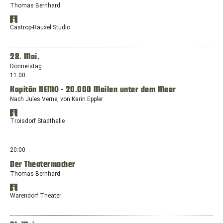
Thomas Bernhard
Fenster
mit
Standort
dem
Öffnet
in
Castrop-Rauxel Studio
Standort:
Google
Google
Willi-
Maps
Maps
anzeigen
Pohlmann-
in
28. Mai.
Platz
einem
Donnerstag
1,
neuen
11:00
44623
Fenster
Herne
Kapitän NEMO - 20.000 Meilen unter dem Meer
mit
dem
Nach Jules Verne, von Karin Eppler
Standort:
Standort
Europaplatz,
Öffnet
in
Troisdorf Stadthalle
44575
Google
Google
Castrop-
Maps
Maps
anzeigen
Rauxel
in
20:00
einem
Der Theatermacher
neuen
Thomas Bernhard
Fenster
mit
Standort
dem
Öffnet
in
Warendorf Theater
Standort:
Google
Google
Kölner
Maps
Maps
anzeigen
Straße
in