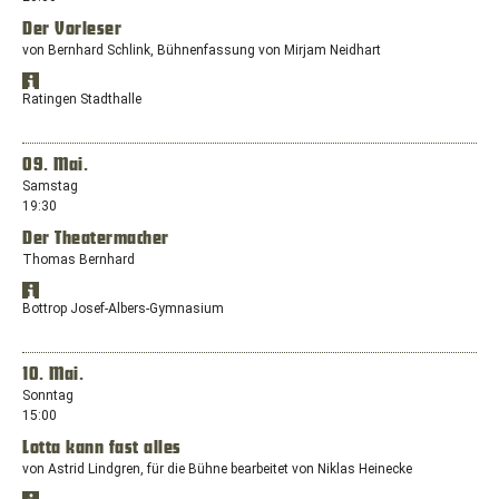
einem
Der Vorleser
neuen
von Bernhard Schlink, Bühnenfassung von Mirjam Neidhart
Fenster
mit
Standort
dem
Öffnet
in
Ratingen Stadthalle
Standort:
Google
Google
Konrad-
Maps
Maps
anzeigen
Adenauer-
in
09. Mai.
Straße
einem
Samstag
31-
neuen
19:30
33,
Fenster
42853
Der Theatermacher
mit
Remscheid
dem
Thomas Bernhard
Standort:
Standort
Schützenstraße
Öffnet
in
Bottrop Josef-Albers-Gymnasium
1,
Google
Google
40878
Maps
Maps
anzeigen
Ratingen
in
10. Mai.
einem
Sonntag
neuen
15:00
Fenster
Lotta kann fast alles
mit
dem
von Astrid Lindgren, für die Bühne bearbeitet von Niklas Heinecke
Standort: