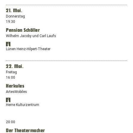
Europaplatz,
Maps
Maps
anzeigen
44575
in
21. Mai.
Castrop-
einem
Donnerstag
Rauxel
neuen
19:30
Fenster
Pension Schöller
mit
dem
Wilhelm Jacoby und Carl Laufs
Standort:
Standort
Wilhelmsplatz
Öffnet
in
Lünen Heinz-Hilpert-Theater
9,
Google
Google
48231
Maps
Maps
anzeigen
Warendorf
in
22. Mai.
einem
Freitag
neuen
16:00
Fenster
Herkules
mit
dem
ArtesMobiles
Standort:
Standort
Kurt-
Öffnet
in
Herne Kulturzentrum
Schumacher-
Google
Google
Straße
Maps
Maps
anzeigen
41,
in
20:00
44532
einem
Lünen
Der Theatermacher
neuen