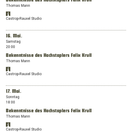
Bekenntnisse des Hochstaplers Felix Krull
neuen
Thomas Mann
Fenster
mit
Standort
dem
Öffnet
in
Castrop-Rauxel Studio
Standort:
Google
Google
Will-
Maps
Maps
anzeigen
Quadflieg-
in
16. Mai.
Platz
einem
Samstag
1,
neuen
20:00
46045
Fenster
Oberhausen
Bekenntnisse des Hochstaplers Felix Krull
mit
dem
Thomas Mann
Standort:
Standort
Europaplatz,
Öffnet
in
Castrop-Rauxel Studio
44575
Google
Google
Castrop-
Maps
Maps
anzeigen
Rauxel
in
17. Mai.
einem
Sonntag
neuen
18:00
Fenster
Bekenntnisse des Hochstaplers Felix Krull
mit
dem
Thomas Mann
Standort:
Standort
Europaplatz,
Öffnet
in
Castrop-Rauxel Studio