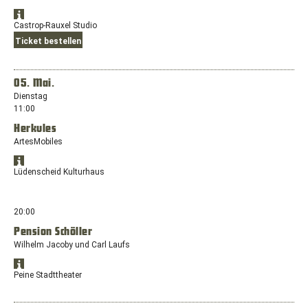
mit
Standort
dem
Öffnet
in
Castrop-Rauxel Studio
Standort:
Google
Google
Ticket bestellen
Hans-
Maps
Maps
anzeigen
Werner-
in
Henze-
einem
05. Mai.
Platz
neuen
1,
Dienstag
Fenster
33330
11:00
mit
Gütersloh
dem
Herkules
Standort:
ArtesMobiles
Europaplatz,
44575
Standort
Öffnet
in
Lüdenscheid Kulturhaus
Castrop-
Google
Google
Rauxel
Maps
Maps
anzeigen
in
20:00
einem
Pension Schöller
neuen
Wilhelm Jacoby und Carl Laufs
Fenster
mit
Standort
dem
Öffnet
in
Peine Stadttheater
Standort:
Google
Google
Freiherr-
Maps
Maps
anzeigen
vom-