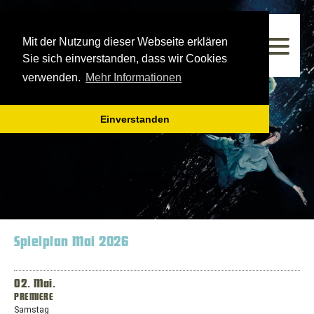
Westfälisches Landestheater
Mit der Nutzung dieser Webseite erklären
Spielzeit 2025/2026
Sie sich einverstanden, dass wir Cookies
verwenden.
Mehr Informationen
Einverstanden
Spielplan Mai 2026
02. Mai.
PREMIERE
Samstag