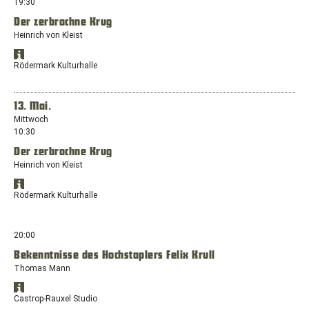
19:30
einem
Der zerbrochne Krug
neuen
Heinrich von Kleist
Fenster
mit
Standort
dem
Öffnet
in
Rödermark Kulturhalle
Standort:
Google
Google
Lohstätte,
Maps
Maps
anzeigen
47533
in
13. Mai.
Kleve
einem
Mittwoch
neuen
10:30
Fenster
Der zerbrochne Krug
mit
dem
Heinrich von Kleist
Standort:
Standort
Dieburger
Öffnet
in
Rödermark Kulturhalle
Straße
Google
Google
27,
Maps
Maps
anzeigen
63322
in
20:00
Rödermark
einem
Bekenntnisse des Hochstaplers Felix Krull
neuen
Thomas Mann
Fenster
mit
Standort
dem
Öffnet
in
Castrop-Rauxel Studio
Standort:
Google