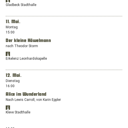
Standort
Zeppelinstr.
Öffnet
in
Gladbeck Stadthalle
20,
Google
Google
46236
Maps
Maps
anzeigen
Bottrop
in
11. Mai.
einem
Montag
neuen
15:00
Fenster
Der kleine Häwelmann
mit
dem
nach Theodor Storm
Standort:
Standort
Friedrichstr.
Öffnet
in
Erkelenz Leonhardskapelle
53,
Google
Google
45964
Maps
Maps
anzeigen
Gladbeck
in
12. Mai.
einem
Dienstag
neuen
16:00
Fenster
Alice im Wunderland
mit
dem
Nach Lewis Carroll, von Karin Eppler
Standort:
Standort
Gasthausstraße
Öffnet
in
Kleve Stadthalle
5,
Google
Google
41812
Maps
Maps
anzeigen
Erkelenz
in