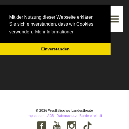
Westfälisches Landestheater
Mit der Nutzung dieser Webseite erklären
Spielzeit 2027/2028
Sie sich einverstanden, dass wir Cookies
verwenden.
Mehr Informationen
Einverstanden
© 2026 Westfälisches Landestheater
Impressum
-
AGB
-
Datenschutz
-
Barrierefreiheit