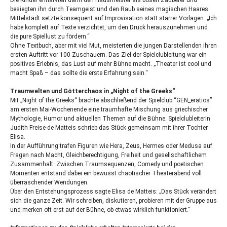
besiegten ihn durch Teamgeist und den Raub seines magischen Haares.
Mittelstädt setzte konsequent auf Improvisation statt starrer Vorlagen: „Ich
habe komplett auf Texte verzichtet, um den Druck herauszunehmen und
die pure Spiellust zu fördern.“
Ohne Textbuch, aber mit viel Mut, meisterten die jungen Darstellenden ihren
ersten Auftritt vor 100 Zuschauern. Das Ziel der Spielclubleitung war ein
positives Erlebnis, das Lust auf mehr Bühne macht. „Theater ist cool und
macht Spaß – das sollte die erste Erfahrung sein.“
Traumwelten und Götterchaos in „Night of the Greeks“
Mit „Night of the Greeks“ brachte abschließend der Spielclub “GEN_eratiös”
am ersten Mai-Wochenende eine traumhafte Mischung aus griechischer
Mythologie, Humor und aktuellen Themen auf die Bühne. Spielclubleiterin
Judith Freise-de Matteis schrieb das Stück gemeinsam mit ihrer Tochter
Elisa.
In der Aufführung trafen Figuren wie Hera, Zeus, Hermes oder Medusa auf
Fragen nach Macht, Gleichberechtigung, Freiheit und gesellschaftlichem
Zusammenhalt. Zwischen Traumsequenzen, Comedy und poetischen
Momenten entstand dabei ein bewusst chaotischer Theaterabend voll
überraschender Wendungen.
Über den Entstehungsprozess sagte Elisa de Matteis: „Das Stück verändert
sich die ganze Zeit. Wir schreiben, diskutieren, probieren mit der Gruppe aus
und merken oft erst auf der Bühne, ob etwas wirklich funktioniert.“