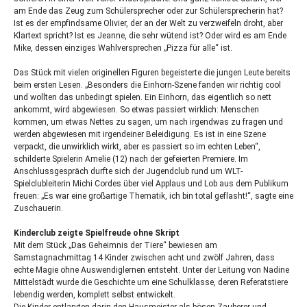
am Ende das Zeug zum Schülersprecher oder zur Schülersprecherin hat?
Ist es der empfindsame Olivier, der an der Welt zu verzweifeln droht, aber
Klartext spricht? Ist es Jeanne, die sehr wütend ist? Oder wird es am Ende
Mike, dessen einziges Wahlversprechen „Pizza für alle“ ist.
Das Stück mit vielen originellen Figuren begeisterte die jungen Leute bereits
beim ersten Lesen. „Besonders die Einhorn-Szene fanden wir richtig cool
und wollten das unbedingt spielen. Ein Einhorn, das eigentlich so nett
ankommt, wird abgewiesen. So etwas passiert wirklich: Menschen
kommen, um etwas Nettes zu sagen, um nach irgendwas zu fragen und
werden abgewiesen mit irgendeiner Beleidigung. Es ist in eine Szene
verpackt, die unwirklich wirkt, aber es passiert so im echten Leben“,
schilderte Spielerin Amelie (12) nach der gefeierten Premiere. Im
Anschlussgespräch durfte sich der Jugendclub rund um
WLT
-
Spielclubleiterin Michi Cordes über viel Applaus und Lob aus dem Publikum
freuen: „Es war eine großartige Thematik, ich bin total geflasht!“, sagte eine
Zuschauerin.
Kinderclub zeigte Spielfreude ohne Skript
Mit dem Stück „Das Geheimnis der Tiere“ bewiesen am
Samstagnachmittag 14 Kinder zwischen acht und zwölf Jahren, dass
echte Magie ohne Auswendiglernen entsteht. Unter der Leitung von Nadine
Mittelstädt wurde die Geschichte um eine Schulklasse, deren Referatstiere
lebendig werden, komplett selbst entwickelt.
Die Kinder entlarvten darin den Hausmeister als bösen Zauberer und