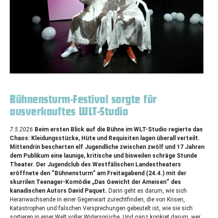
Bühnensturm-Festival sorgte für
ausverkauftes WLT-Studio
7.5.2026
Beim ersten Blick auf die Bühne im
WLT
-Studio regierte das
Chaos: Kleidungsstücke, Hüte und Requisiten lagen überall verteilt.
Mittendrin bescherten elf Jugendliche zwischen zwölf und 17 Jahren
dem Publikum eine launige, kritische und bisweilen schräge Stunde
Theater. Der Jugendclub des Westfälischen Landestheaters
eröffnete den “Bühnensturm” am Freitagabend (24.4.) mit der
skurrilen Teenager-Komödie „Das Gewicht der Ameisen“ des
kanadischen Autors David Paquet.
Darin geht es darum, wie sich
Heranwachsende in einer Gegenwart zurechtfinden, die von Krisen,
Katastrophen und falschen Versprechungen gebeutelt ist, wie sie sich
sortieren in einer Welt voller Widersprüche. Und ganz konkret darum, wer