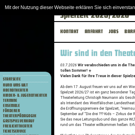
Westfälisches Landes
Mit der Nutzung dieser Webseite erklären Sie sich einverst
Spielzeit 2025/2026
KONTAKT
ANFAHRT
JOBS
BARR
Wir sind in den Theat
03.7.2026
Wir verabschieden uns in die Th
tollen Sommer!
☀️
Vielen Dank für Ihre Treue in dieser Spielze
STARTSEITE
RUND UMS WLT
Ab dem 17. August freuen wir uns auf ein Wied
ABENDTHEATER
Spielzeit 2026/27 ist ein ganz besonderer Ta
KINDER- & JUGENDTHEATER
Theaterleitung Christoph Neumann als Geschä
TERMINE
als Intendant des Westfälischen Landestheate
ENSEMBLE
die Eröffnungspremiere der Spielzeit, “Heim
FÖRDERER
September auf “Die drei ??? Kids – Zirkus der
THEATERPÄDAGOGIK
Sie das neue Leitungsduo und das ganze
WL
GASTSPIELVERKAUF
rund um das Theater willkommen heißen. Erf
FREILICHTTHEATER
TICKETSERVICE