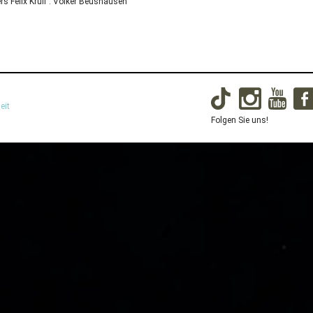
s Felix Krull”: Volker Beushausen
eit
Folgen Sie uns!