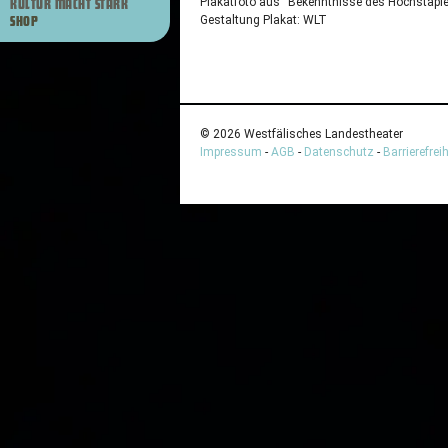
Plakatfoto aus “Bekenntnisse des Hochstapler
KULTUR MACHT STARK
Gestaltung Plakat:
WLT
SHOP
© 2026 Westfälisches Landestheater
Impressum
-
AGB
-
Datenschutz
-
Barrierefreih