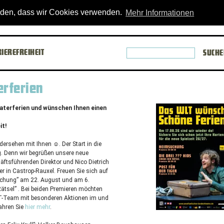
theater
[X
anden, dass wir Cookies verwenden.
Mehr Informationen
Suchbegri
IEREFREIHEIT
SUCHE
für
die
seitenwei
erferien
Suche
eingeben
eaterferien und wünschen Ihnen einen
it!
ersehen mit Ihnen ☺️. Der Start in die
g. Denn wir begrüßen unsere neue
ftsführenden Direktor und Nico Dietrich
r in Castrop-Rauxel. Freuen Sie sich auf
suchung” am 22. August und am 6.
 Rätsel” . Bei beiden Premieren möchten
T
-Team mit besonderen Aktionen im und
ahren Sie
hier mehr
.