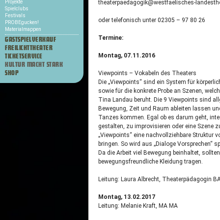
Projekte
theaterpaedagogik@westfaelisches-landesthe
Spielclubs
Festivals
oder telefonisch unter 02305 – 97 80 26
PROBEgucken!
Materialmappen
Termine:
GASTSPIELVERKAUF
FREILICHTTHEATER
Montag, 07.11.2016
TICKETSERVICE
KULTUR MACHT STARK
SHOP
Viewpoints – Vokabeln des Theaters
Die „Viewpoints“ sind ein System für körperli
sowie für die konkrete Probe an Szenen, welc
Tina Landau beruht. Die 9 Viewpoints sind all
Bewegung, Zeit und Raum ableiten lassen un
Tanzes kommen. Egal ob es darum geht, inte
gestalten, zu improvisieren oder eine Szene zu 
„Viewpoints“ eine nachvollziehbare Struktur 
bringen. So wird aus „Dialoge Vorsprechen“ 
Da die Arbeit viel Bewegung beinhaltet, sollt
bewegungsfreundliche Kleidung tragen.
Leitung: Laura Albrecht, Theaterpädagogin B
Montag, 13.02.2017
Leitung: Melanie Kraft, MA MA