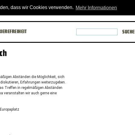
theater
[X
anden, dass wir Cookies verwenden.
Mehr Informationen
Suchbegri
IEREFREIHEIT
SUCHE
für
die
seitenwei
ch
Suche
eingeben
äßigen Abständen die Möglichkeit, sich
diskutieren, Erfahrungen weiterzugeben.
das Treffen in regelmäßigen Abständen
a veranstalten wir auch gerne eine
 Europaplatz