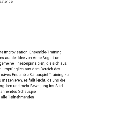
ater.de
che Improvisation, Ensemble-Training
hes auf der Idee von Anne Bogart und
gemeine Theaterprinzipien, die sich aus
d ursprünglich aus dem Bereich des
nsives Ensemble-Schauspiel-Training zu
inszenieren, es fällt leicht, da uns die
vorgeben und mehr Bewegung ins Spiel
spannendes Schauspiel.
en alle Teilnehmenden
A