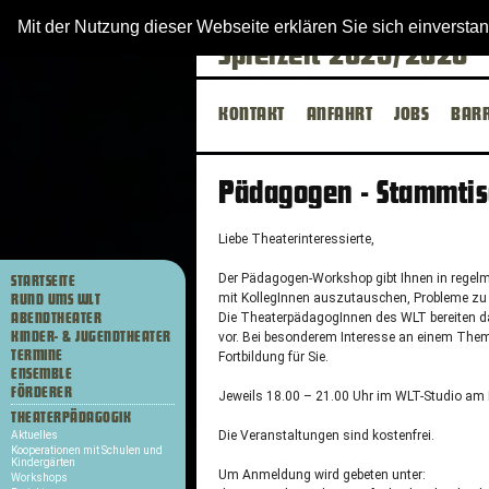
Westfälisches Landes
Mit der Nutzung dieser Webseite erklären Sie sich einverst
Spielzeit 2025/2026
KONTAKT
ANFAHRT
JOBS
BARR
Pädagogen - Stammtis
Liebe Theaterinteressierte,
Der Pädagogen-Workshop gibt Ihnen in regelm
STARTSEITE
mit KollegInnen auszutauschen, Probleme zu 
RUND UMS WLT
Die TheaterpädagogInnen des
WLT
bereiten 
ABENDTHEATER
KINDER- & JUGENDTHEATER
vor. Bei besonderem Interesse an einem Them
TERMINE
Fortbildung für Sie.
ENSEMBLE
FÖRDERER
Jeweils 18.00 – 21.00 Uhr im
WLT
-Studio am
THEATERPÄDAGOGIK
Die Veranstaltungen sind kostenfrei.
Aktuelles
Kooperationen mit Schulen und
Kindergärten
Um Anmeldung wird gebeten unter:
Workshops