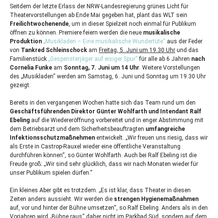
Seitdem der letzte Erlass der
NRW
-Landesregierung grünes Licht für
Theatervorstellungen ab Ende Mai gegeben hat, plant das
WLT
sein
Freilichtwochenende
, um in dieser Spielzeit noch einmal für Publikum
öffnen zu können. Premiere feiern werden die neue
musikalische
Produktion
„Musikladen – Eine musikalische Wundertüte“
aus der Feder
von
Tankred Schleinschock
am
Freitag, 5. Juni um 19.30 Uhr
und das
Familienstück
„Gespensterjäger auf eisiger Spur“
für alle ab 6 Jahren
nach
Cornelia Funke
am
Sonntag, 7. Juni um 14 Uhr
. Weitere Vorstellungen
des „Musikladen“ werden am Samstag, 6. Juni und Sonntag um 19.30 Uhr
gezeigt.
Bereits in den vergangenen Wochen hatte sich das Team rund um den
Geschäftsführenden Direktor Günter Wohlfarth und Intendant Ralf
Ebeling
auf die Wiedereröffnung vorbereitet und in enger Abstimmung mit
dem Betriebsarzt und dem Sicherheitsbeauftragten
umfangreiche
Infektionsschutzmaßnehmen
entwickelt. „Wir freuen uns riesig, dass wir
als Erste in Castrop-Rauxel wieder eine öffentliche Veranstaltung
durchführen können“, so Günter Wohlfarth. Auch bei Ralf Ebeling ist die
Freude groß: „Wir sind sehr glücklich, dass wir nach Monaten wieder für
unser Publikum spielen dürfen.“
Ein kleines Aber gibt es trotzdem. „Es ist klar, dass Theater in diesen
Zeiten anders aussieht. Wir werden die
strengen Hygienemaßnahmen
auf, vor und hinter der Bühne umsetzen“, so Ralf Ebeling. Anders als in den
Vorjahren wird „Bühne raus“ daher nicht im Parkbad Süd, sondern auf dem