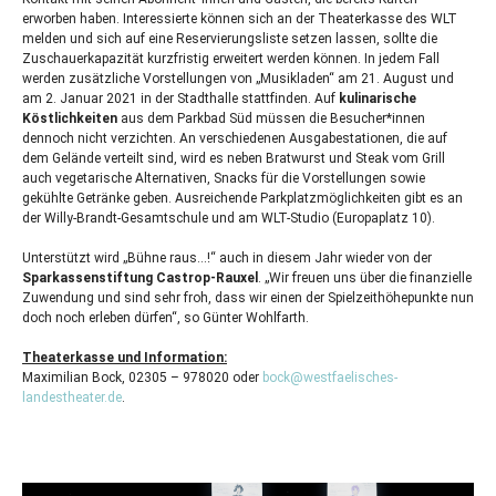
erworben haben. Interessierte können sich an der Theaterkasse des
WLT
melden und sich auf eine Reservierungsliste setzen lassen, sollte die
Zuschauerkapazität kurzfristig erweitert werden können. In jedem Fall
werden zusätzliche Vorstellungen von „Musikladen“ am 21. August und
am 2. Januar 2021 in der Stadthalle stattfinden. Auf
kulinarische
Köstlichkeiten
aus dem Parkbad Süd müssen die Besucher*innen
dennoch nicht verzichten. An verschiedenen Ausgabestationen, die auf
dem Gelände verteilt sind, wird es neben Bratwurst und Steak vom Grill
auch vegetarische Alternativen, Snacks für die Vorstellungen sowie
gekühlte Getränke geben. Ausreichende Parkplatzmöglichkeiten gibt es an
der Willy-Brandt-Gesamtschule und am
WLT
-Studio (Europaplatz 10).
Unterstützt wird „Bühne raus…!“ auch in diesem Jahr wieder von der
Sparkassenstiftung Castrop-Rauxel
. „Wir freuen uns über die finanzielle
Zuwendung und sind sehr froh, dass wir einen der Spielzeithöhepunkte nun
doch noch erleben dürfen“, so Günter Wohlfarth.
Theaterkasse und Information:
Maximilian Bock, 02305 – 978020 oder
bock@westfaelisches-
landestheater.de
.