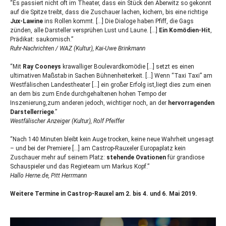
“Es passiert nicht oft im Theater, dass ein Stück den Aberwitz so gekonnt
auf die Spitze treibt, dass die Zuschauer lachen, kichern, bis eine richtige
Jux-Lawine
ins Rollen kommt. […] Die Dialoge haben Pfiff, die Gags
zünden, alle Darsteller versprühen Lust und Laune. […]
Ein Komödien-Hit
,
Prädikat: saukomisch.”
Ruhr-Nachrichten /
WAZ
(Kultur), Kai-Uwe Brinkmann
“Mit
Ray Cooneys
krawalliger Boulevardkomödie […] setzt es einen
ultimativen Maßstab in Sachen Bühnenheiterkeit. […] Wenn “Taxi Taxi” am
Westfälischen Landestheater […] ein großer Erfolg ist,liegt dies zum einen
an dem bis zum Ende durchgehaltenen hohen Tempo der
Inszenierung,zum anderen jedoch, wichtiger noch, an der
hervorragenden
Darstellerriege
.”
Westfälischer Anzeiger (Kultur), Rolf Pfeiffer
“Nach 140 Minuten bleibt kein Auge trocken, keine neue Wahrheit ungesagt
– und bei der Premiere […] am Castrop-Rauxeler Europaplatz kein
Zuschauer mehr auf seinem Platz:
stehende Ovationen
für grandiose
Schauspieler und das Regieteam um Markus Kopf.”
Hallo Herne.de, Pitt Herrmann
Weitere Termine in Castrop-Rauxel am 2. bis 4. und 6. Mai 2019.