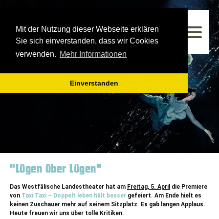
Westfälisches Landestheater
Mit der Nutzung dieser Webseite erklären
Spielzeit 2025/2026
Sie sich einverstanden, dass wir Cookies
verwenden.
Mehr Informationen
Einverstanden
"Lügen über Lügen"
Das Westfälische Landestheater hat am
Freitag, 5. April
die Premiere
von
Taxi Taxi – Doppelt leben hält besser
gefeiert. Am Ende hielt es
keinen Zuschauer mehr auf seinem Sitzplatz.
Es gab langen Applaus
.
Heute freuen wir uns über tolle Kritiken.