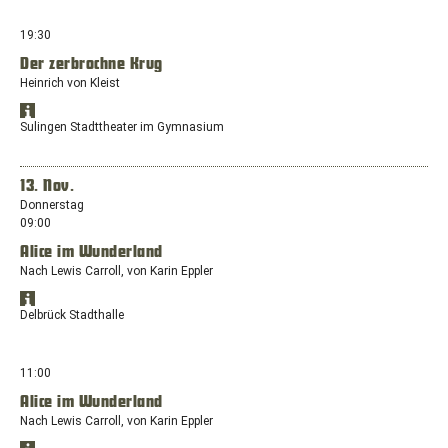
Wilhelmstraße
Maps
Maps
anzeigen
48,
in
19:30
44575
einem
Castrop-
Der zerbrochne Krug
neuen
Rauxel
Heinrich von Kleist
Fenster
mit
Standort
dem
Öffnet
in
Sulingen Stadttheater im Gymnasium
Standort:
Google
Google
Nonnenkamp
Maps
Maps
anzeigen
14,
in
13. Nov.
46282
einem
Donnerstag
Dorsten
neuen
09:00
Fenster
Alice im Wunderland
mit
dem
Nach Lewis Carroll, von Karin Eppler
Standort:
Standort
Schmelingstraße,
Öffnet
in
Delbrück Stadthalle
27232
Google
Google
Sulingen
Maps
Maps
anzeigen
in
11:00
einem
Alice im Wunderland
neuen
Nach Lewis Carroll, von Karin Eppler
Fenster
mit