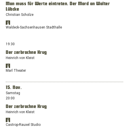
Sachsenhausen
Man muss für Werte eintreten. Der Mord an Walter
neuen
Lübcke
Fenster
mit
Christian Scholze
dem
Standort
Standort:
Öffnet
in
Waldeck-Sachsenhausen Stadthalle
Am
Google
Google
Theater
Maps
Maps
anzeigen
1,
in
19:30
45768
einem
Marl
Der zerbrochne Krug
neuen
Heinrich von Kleist
Fenster
mit
Standort
dem
Öffnet
in
Marl Theater
Standort:
Google
Google
Am
Maps
Maps
anzeigen
Eichholz
in
15. Nov.
2,
einem
Samstag
34513
neuen
20:00
Waldeck-
Fenster
Sachsenhausen
Der zerbrochne Krug
mit
dem
Heinrich von Kleist
Standort:
Standort
Am
Öffnet
in
Castrop-Rauxel Studio
Theater
Google