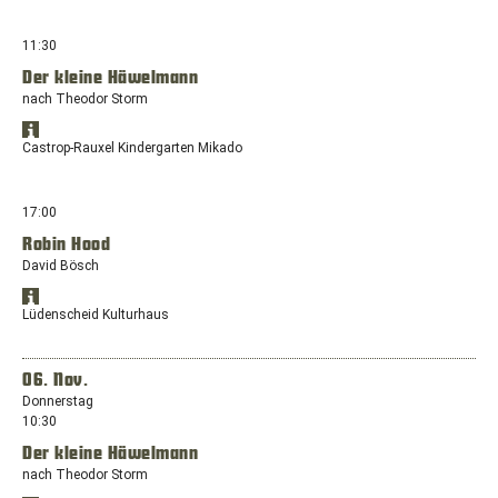
Google
Bodelschwingher
Maps
Maps
anzeigen
Str.
in
11:30
35,
einem
44577
Der kleine Häwelmann
neuen
Castrop-
nach Theodor Storm
Fenster
Rauxel
mit
Standort
dem
Öffnet
in
Castrop-Rauxel Kindergarten Mikado
Standort:
Google
Google
Alexanderhöhe
Maps
Maps
anzeigen
3
in
17:00
/Südstraße,
einem
58644
Robin Hood
neuen
Iserlohn
David Bösch
Fenster
mit
Standort
dem
Öffnet
in
Lüdenscheid Kulturhaus
Standort:
Google
Google
Bodelschwingher
Maps
Maps
anzeigen
Str.
in
06. Nov.
35,
einem
Donnerstag
44577
neuen
10:30
Castrop-
Fenster
Rauxel
Der kleine Häwelmann
mit
dem
nach Theodor Storm
Standort: