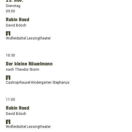
25. Nov.
Coesfeld
einem
Dienstag
neuen
09:00
Fenster
Robin Hood
mit
dem
David Bösch
Standort:
Standort
Holzstr.
Öffnet
in
Wolfenbüttel Lessingtheater
171,
Google
Google
44575
Maps
Maps
anzeigen
Castrop-
in
10:30
Rauxel
einem
Der kleine Häwelmann
neuen
nach Theodor Storm
Fenster
mit
Standort
dem
Öffnet
in
Castrop-Rauxel Kindergarten Stephanus
Standort:
Google
Google
Harztorwall
Maps
Maps
anzeigen
16,
in
11:00
38300
einem
Wolfenbüttel,
Robin Hood
neuen
Niedersachs
David Bösch
Fenster
mit
Standort
dem
Öffnet
in
Wolfenbüttel Lessingtheater
Standort:
Google
Google