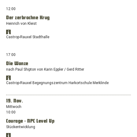
Maps
Maps
anzeigen
44581
in
12:00
Castrop-
einem
Rauxel
Der zerbrochne Krug
neuen
Heinrich von Kleist
Fenster
mit
Standort
dem
Öffnet
in
Castrop-Rauxel Stadthalle
Standort:
Google
Google
Europaplatz,
Maps
Maps
anzeigen
44575
in
17:00
Castrop-
einem
Rauxel
Die Wanze
neuen
nach Paul Shipton von Karin Eppler / Gerd Ritter
Fenster
mit
Standort
dem
Öffnet
in
Castrop-Rauxel Begegnungszentrum Harkortschule Merklinde
Standort:
Google
Google
Europaplatz,
Maps
Maps
anzeigen
44575
in
19. Nov.
Castrop-
einem
Mittwoch
Rauxel
neuen
10:00
Fenster
Courage - NPC Level Up
mit
dem
Stückentwicklung
Standort:
Standort