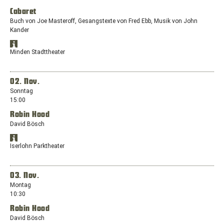
Cabaret
Buch von Joe Masteroff, Gesangstexte von Fred Ebb, Musik von John
Kander
Standort
Öffnet
in
Minden Stadttheater
Google
Google
Maps
Maps
anzeigen
in
02. Nov.
einem
Sonntag
neuen
15:00
Fenster
Robin Hood
mit
dem
David Bösch
Standort:
Standort
Tonhallenstraße
Öffnet
in
Iserlohn Parktheater
3,
Google
Google
32423
Maps
Maps
anzeigen
Minden
in
03. Nov.
einem
Montag
neuen
10:30
Fenster
Robin Hood
mit
dem
David Bösch