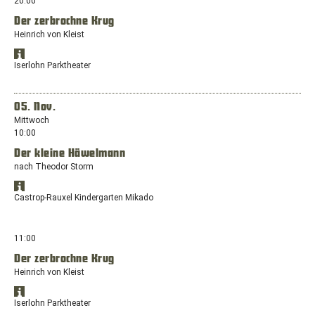
20:00
1,
einem
44623
Der zerbrochne Krug
neuen
Herne
Heinrich von Kleist
Fenster
mit
Standort
dem
Öffnet
in
Iserlohn Parktheater
Standort:
Google
Google
Tonhallenstraße
Maps
Maps
anzeigen
3,
in
05. Nov.
32423
einem
Mittwoch
Minden
neuen
10:00
Fenster
Der kleine Häwelmann
mit
dem
nach Theodor Storm
Standort:
Standort
Alexanderhöhe
Öffnet
in
Castrop-Rauxel Kindergarten Mikado
3
Google
Google
/Südstraße,
Maps
Maps
anzeigen
58644
in
11:00
Iserlohn
einem
Der zerbrochne Krug
neuen
Heinrich von Kleist
Fenster
mit
Standort
dem
Öffnet
in
Iserlohn Parktheater
Standort:
Google