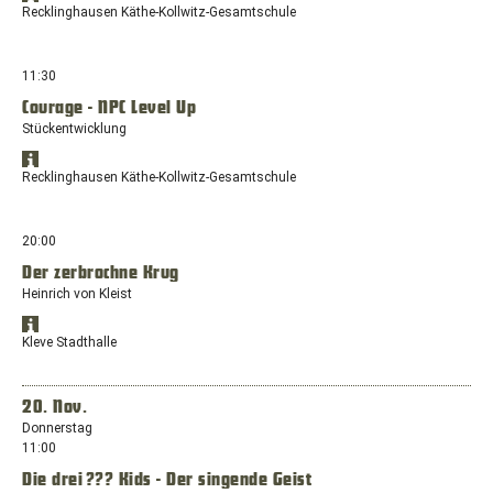
Wittener
Öffnet
in
Recklinghausen Käthe-Kollwitz-Gesamtschule
Str.
Google
Google
322b,
Maps
Maps
anzeigen
44577
in
11:30
Castrop-
einem
Rauxel
Courage - NPC Level Up
neuen
Stückentwicklung
Fenster
mit
Standort
dem
Öffnet
in
Recklinghausen Käthe-Kollwitz-Gesamtschule
Standort:
Google
Google
Gneisenaustraße
Maps
Maps
anzeigen
49,
in
20:00
45661
einem
Recklinghausen
Der zerbrochne Krug
neuen
Heinrich von Kleist
Fenster
mit
Standort
dem
Öffnet
in
Kleve Stadthalle
Standort:
Google
Google
Gneisenaustraße
Maps
Maps
anzeigen
49,
in
20. Nov.
45661
einem
Donnerstag
Recklinghausen
neuen
11:00
Fenster
Die drei ??? Kids - Der singende Geist
mit