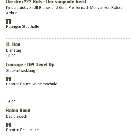
Rauxel
Die drei ??? Kids - Der singende Geist
neuen
Kinderstück von Ulf Blanck und Boris Pfeiffer nach Motiven von Robert
Fenster
Arthur
mit
dem
Standort
Standort:
Öffnet
in
Ratingen Stadthalle
Europaplatz,
Google
Google
44575
Maps
Maps
anzeigen
Castrop-
in
11. Nov.
Rauxel
einem
Dienstag
neuen
10:00
Fenster
Courage - NPC Level Up
mit
dem
Stückentwicklung
Standort:
Standort
Schützenstraße
Öffnet
in
Castrop-Rauxel Wilhelmschule
1,
Google
Google
40878
Maps
Maps
anzeigen
Ratingen
in
16:00
einem
Robin Hood
neuen
David Bösch
Fenster
mit
Standort
dem
Öffnet
in
Dorsten Realschule
Standort:
Google
Google