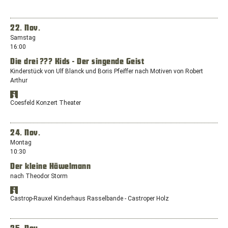
1a,
Google
Google
33142
Maps
Maps
Büren
anzeigen
in
22. Nov.
einem
Samstag
neuen
16:00
Fenster
Die drei ??? Kids - Der singende Geist
mit
dem
Kinderstück von Ulf Blanck und Boris Pfeiffer nach Motiven von Robert
Standort:
Arthur
Am
Standort
Büchelter
Öffnet
in
Coesfeld Konzert Theater
Hof
Google
Google
9,
Maps
Maps
anzeigen
51373
in
24. Nov.
Leverkusen
einem
Montag
neuen
10:30
Fenster
Der kleine Häwelmann
mit
dem
nach Theodor Storm
Standort:
Standort
Osterwicker
Öffnet
in
Castrop-Rauxel Kinderhaus Rasselbande - Castroper Holz
Straße
Google
Google
31,
Maps
Maps
anzeigen
48653
in