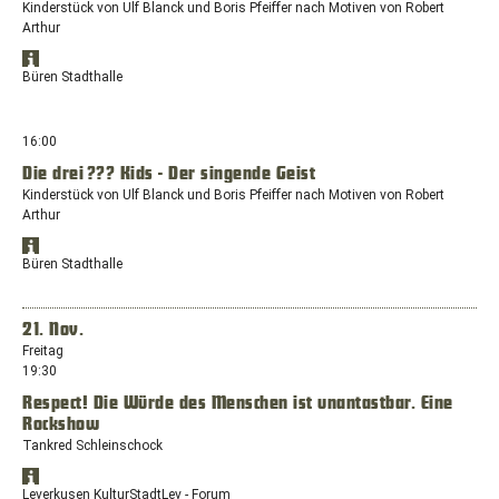
dem
Kinderstück von Ulf Blanck und Boris Pfeiffer nach Motiven von Robert
Standort:
Arthur
Lohstätte,
Standort
47533
Öffnet
in
Büren Stadthalle
Kleve
Google
Google
Maps
Maps
anzeigen
in
16:00
einem
Die drei ??? Kids - Der singende Geist
neuen
Kinderstück von Ulf Blanck und Boris Pfeiffer nach Motiven von Robert
Fenster
Arthur
mit
dem
Standort
Standort:
Öffnet
in
Büren Stadthalle
Fürstenberger
Google
Google
Straße
Maps
Maps
anzeigen
1a,
in
21. Nov.
33142
einem
Freitag
Büren
neuen
19:30
Fenster
Respect! Die Würde des Menschen ist unantastbar. Eine
mit
Rockshow
dem
Standort:
Tankred Schleinschock
Fürstenberger
Standort
Straße
Öffnet
in
Leverkusen KulturStadtLev - Forum