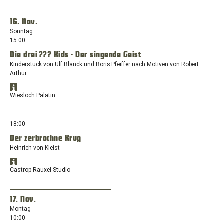
Google
1,
Maps
Maps
anzeigen
45768
in
16. Nov.
Marl
einem
Sonntag
neuen
15:00
Fenster
Die drei ??? Kids - Der singende Geist
mit
dem
Kinderstück von Ulf Blanck und Boris Pfeiffer nach Motiven von Robert
Standort:
Arthur
Europaplatz,
Standort
44575
Öffnet
in
Wiesloch Palatin
Castrop-
Google
Google
Rauxel
Maps
Maps
anzeigen
in
18:00
einem
Der zerbrochne Krug
neuen
Heinrich von Kleist
Fenster
mit
Standort
dem
Öffnet
in
Castrop-Rauxel Studio
Standort:
Google
Google
Ringstraße
Maps
Maps
anzeigen
17-
in
17. Nov.
19,
einem
Montag
69168
neuen
10:00
Wiesloch