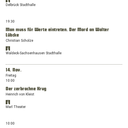
Standort
dem
Öffnet
in
Delbrück Stadthalle
Standort:
Google
Google
Boker
Maps
Maps
anzeigen
Straße
in
19:30
6,
einem
33129
Man muss für Werte eintreten. Der Mord an Walter
neuen
Delbrück
Lübcke
Fenster
mit
Christian Scholze
dem
Standort
Standort:
Öffnet
in
Waldeck-Sachsenhausen Stadthalle
Boker
Google
Google
Straße
Maps
Maps
anzeigen
6,
in
14. Nov.
33129
einem
Freitag
Delbrück
neuen
10:00
Fenster
Der zerbrochne Krug
mit
dem
Heinrich von Kleist
Standort:
Standort
Am
Öffnet
in
Marl Theater
Eichholz
Google
Google
2,
Maps
Maps
anzeigen
34513
in
10:00
Waldeck-
einem