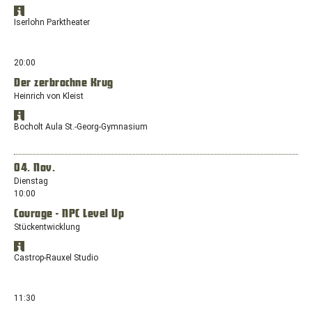
Standort:
Standort
Alexanderhöhe
Öffnet
in
Iserlohn Parktheater
3
Google
Google
/Südstraße,
Maps
Maps
anzeigen
58644
in
20:00
Iserlohn
einem
Der zerbrochne Krug
neuen
Heinrich von Kleist
Fenster
mit
Standort
dem
Öffnet
in
Bocholt Aula St.-Georg-Gymnasium
Standort:
Google
Google
Alexanderhöhe
Maps
Maps
anzeigen
3
in
04. Nov.
/Südstraße,
einem
Dienstag
58644
neuen
10:00
Iserlohn
Fenster
Courage - NPC Level Up
mit
dem
Stückentwicklung
Standort:
Standort
Adenauerallee
Öffnet
in
Castrop-Rauxel Studio
1,
Google
Google
46399
Maps
Maps
anzeigen
Bocholt
in
11:30
einem