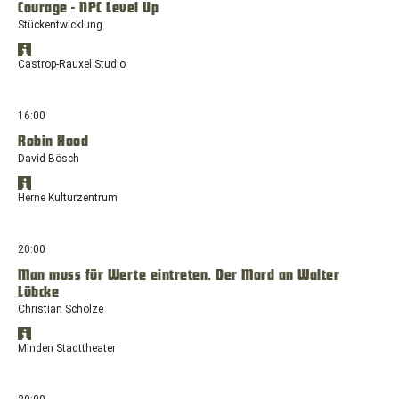
Courage - NPC Level Up
neuen
Stückentwicklung
Fenster
mit
Standort
dem
Öffnet
in
Castrop-Rauxel Studio
Standort:
Google
Google
Europaplatz,
Maps
Maps
anzeigen
44575
in
16:00
Castrop-
einem
Rauxel
Robin Hood
neuen
David Bösch
Fenster
mit
Standort
dem
Öffnet
in
Herne Kulturzentrum
Standort:
Google
Google
Europaplatz,
Maps
Maps
anzeigen
44575
in
20:00
Castrop-
einem
Rauxel
Man muss für Werte eintreten. Der Mord an Walter
neuen
Lübcke
Fenster
mit
Christian Scholze
dem
Standort
Standort:
Öffnet
in
Minden Stadttheater
Willi-
Google
Google
Pohlmann-
Maps
Maps
anzeigen
Platz
in