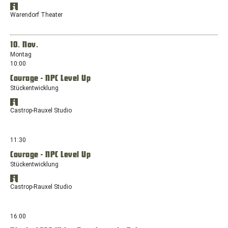
Standort:
Standort
Ostenallee
Öffnet
in
Warendorf Theater
87,
Google
Google
59071
Maps
Maps
anzeigen
Hamm
in
10. Nov.
einem
Montag
neuen
10:00
Fenster
Courage - NPC Level Up
mit
dem
Stückentwicklung
Standort:
Standort
Wilhelmsplatz
Öffnet
in
Castrop-Rauxel Studio
9,
Google
Google
48231
Maps
Maps
anzeigen
Warendorf
in
11:30
einem
Courage - NPC Level Up
neuen
Stückentwicklung
Fenster
mit
Standort
dem
Öffnet
in
Castrop-Rauxel Studio
Standort:
Google
Google
Europaplatz,
Maps
Maps
anzeigen
44575
in
16:00
Castrop-
einem