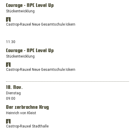
Fenster
Courage - NPC Level Up
mit
dem
Stückentwicklung
Standort:
Standort
Europaplatz,
Öffnet
in
Castrop-Rauxel Neue Gesamtschule Ickern
44575
Google
Google
Castrop-
Maps
Maps
anzeigen
Rauxel
in
11:30
einem
Courage - NPC Level Up
neuen
Stückentwicklung
Fenster
mit
Standort
dem
Öffnet
in
Castrop-Rauxel Neue Gesamtschule Ickern
Standort:
Google
Google
Waldenburger
Maps
Maps
anzeigen
Straße
in
18. Nov.
130,
einem
Dienstag
44581
neuen
09:00
Castrop-
Fenster
Rauxel
Der zerbrochne Krug
mit
dem
Heinrich von Kleist
Standort:
Standort
Waldenburger
Öffnet
in
Castrop-Rauxel Stadthalle
Straße
Google
Google
130,