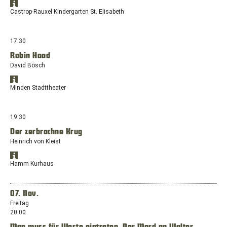
Standort
Freiherr-
Öffnet
in
Castrop-Rauxel Kindergarten St. Elisabeth
vom-
Google
Google
Stein-
Maps
Maps
anzeigen
Str.
in
17:30
9,
einem
58511
Robin Hood
neuen
Lüdenscheid
David Bösch
Fenster
mit
Standort
dem
Öffnet
in
Minden Stadttheater
Standort:
Google
Google
Bochumer
Maps
Maps
anzeigen
Str.
in
19:30
94A,
einem
44575
Der zerbrochne Krug
neuen
Castrop-
Heinrich von Kleist
Fenster
Rauxel
mit
Standort
dem
Öffnet
in
Hamm Kurhaus
Standort:
Google
Google
Tonhallenstraße
Maps
Maps
anzeigen
3,
in
07. Nov.
32423
einem
Freitag
Minden
neuen
20:00
Fenster