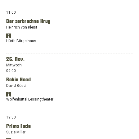
Borghagener
Maps
Maps
anzeigen
Straße
in
11:00
167,
einem
44581
Der zerbrochne Krug
neuen
Castrop-
Heinrich von Kleist
Fenster
Rauxel
mit
Standort
dem
Öffnet
in
Hürth Bürgerhaus
Standort:
Google
Google
Harztorwall
Maps
Maps
anzeigen
16,
in
26. Nov.
38300
einem
Mittwoch
Wolfenbüttel,
neuen
09:00
Niedersachs
Fenster
Robin Hood
mit
dem
David Bösch
Standort:
Standort
Friedrich-
Öffnet
in
Wolfenbüttel Lessingtheater
Ebert-
Google
Google
Straße
Maps
Maps
anzeigen
40,
in
19:30
50354
einem
Hürth
Prima Facie
neuen
Suzie Miller
Fenster
mit