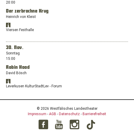
neuen
20:00
Niedersachs
Fenster
Der zerbrochne Krug
mit
dem
Heinrich von Kleist
Standort:
Standort
Harztorwall
Öffnet
in
Viersen Festhalle
16,
Google
Google
38300
Maps
Maps
anzeigen
Wolfenbüttel,
in
30. Nov.
Niedersachs
einem
Sonntag
neuen
15:00
Fenster
Robin Hood
mit
dem
David Bösch
Standort:
Standort
Hermann-
Öffnet
in
Leverkusen KulturStadtLev - Forum
Hülser-
Google
Google
Platz
Maps
Maps
anzeigen
1,
in
41747
einem
© 2026 Westfälisches Landestheater
Viersen
neuen
Impressum
-
AGB
-
Datenschutz
-
Barrierefreiheit
Fenster
mit
dem